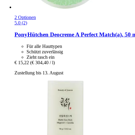
2 Optionen
5.0 (2)
PonyHütchen
Deocreme A Perfect Match(a), 50 
Für alle Hauttypen
Schützt zuverlässig
Zieht rasch ein
€ 15,22
(€ 304,40 / l)
Zustellung bis 13. August