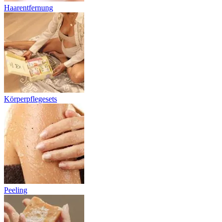
Haarentfernung
Körperpflegesets
Peeling