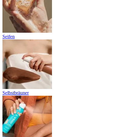
Seifen
Selbstbräuner