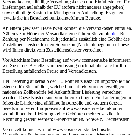
Versandkosten, allfällige Verzollungskosten und Einfuhrsteuern für
Lieferungen außerhalb der EU (sofern nicht anderes angegeben)
sowie allfällige Kosten für Montage oder Aufstellung. Es gelten
jeweils die im Bestellzeitpunkt angeführten Beträge.
Ab einem gewissen Bestellwert können die Versandkosten entfallen.
Näheres zur Höhe der Versandkosten erfahren Sie vorab
hier
. Bei
Zahlung per Nachnahme fällt jedenfalls zusätzlich eine Gebühr des
Zustelldienstleisters für den Service an (Nachnahmegebühr). Diese
wird Ihnen direkt vom Zustelldienstleister verrechnet.
Vor Abschluss Ihrer Bestellung auf www.cosmeterie.be informieren
wir Sie in der Bestellzusammenfassung nochmal über alle für Ihre
Bestellung anfallenden Preise und Versandkosten.
Bei Lieferung außerhalb der EU können zusätzlich Importzölle und
-steuern für Sie anfallen, welche Ihnen direkt von der jeweiligen
nationalen Zollbehörde bei Ankunft Ihrer Lieferung verrechnet
werden. Diese Kosten sind von Ihnen zu tragen. Für Lieferungen in
folgende Länder sind allfällige Importzölle und -steuern derzeit
bereits in unseren Endpreisen auf www.cosmeterie.be inkludiert,
womit Ihnen bei Lieferung keine Gebühren mehr zusätzlich in
Rechnung gestellt werden: Großbritannien, Schweiz, Liechtenstein.
Vereinzelt können wir auf www.cosmeterie.be technische
Marketingmaßnahmen nutzen, um Ihnen personalisierte Preise oder