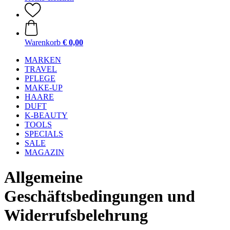
Warenkorb
€ 0,00
MARKEN
TRAVEL
PFLEGE
MAKE-UP
HAARE
DUFT
K-BEAUTY
TOOLS
SPECIALS
SALE
MAGAZIN
Allgemeine
Geschäftsbedingungen und
Widerrufsbelehrung