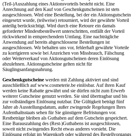
(Teil-)Auszahlung eines Aktionsvorteils besteht nicht. Eine
Anrechnung auf den Kauf von Geschenkgutscheinen ist stets
ausgeschlossen. Wird eine Bestellung, bei der ein Aktionsgutschein
eingesetzt wurde, (teilweise) retourniert, wird der gewährte Vorteil
anteilig berücksichtigt. Wird durch eine Retoure ein damals
geforderter Mindestbestellwert unterschritten, entfällt der Vorteil
rückwirkend in entsprechendem Umfang. Eine nachträgliche
Anwendung auf bereits abgeschlossene Bestellungen ist
ausgeschlossen. Wir behalten uns vor, fehlerhaft gewährte Vorteile
zu korrigieren sowie bei Anzeichen von Missbrauch, Fälschung
oder Weiterverkauf von Aktionsgutscheinen deren Einlösung
abzulehnen. Aktionsgutscheine gelten nicht für
Säuglingsanfangsnahrung.
Geschenkgutscheine
werden mit Zahlung aktiviert und sind
ausschließlich auf www.cosmeterie.be einlösbar. Auf ihren Kauf
werden keine Rabatte gewährt und sie dürfen nicht zum Erwerb
weiterer Gutscheine genutzt werden. Sie sind übertragbar und bis
zur vollständigen Einlösung nutzbar. Die Gültigkeit beträgt fünf
Jahre ab Ausstellungsdatum, außer zwingende Regelungen Ihres
Aufenthaltsstaats sehen für Sie günstigere Befristungen vor.
Restbeträge bleiben als Guthaben auf dem Gutschein gespeichert.
Eine Barauszahlung des (Rest-)Guthabens ist ausgeschlossen,
soweit nicht zwingendes Recht etwas anderes vorsieht. Die
Einlösung erfolgt im Warenkorb oder während des Bestellvorgangs