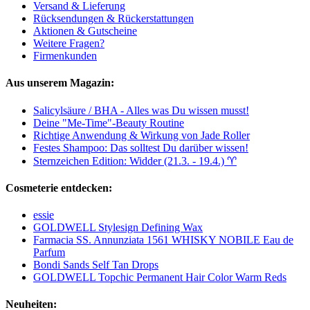
Versand & Lieferung
Rücksendungen & Rückerstattungen
Aktionen & Gutscheine
Weitere Fragen?
Firmenkunden
Aus unserem Magazin:
Salicylsäure / BHA - Alles was Du wissen musst!
Deine "Me-Time"-Beauty Routine
Richtige Anwendung & Wirkung von Jade Roller
Festes Shampoo: Das solltest Du darüber wissen!
Sternzeichen Edition: Widder (21.3. - 19.4.) ♈︎
Cosmeterie entdecken:
essie
GOLDWELL Stylesign Defining Wax
Farmacia SS. Annunziata 1561 WHISKY NOBILE Eau de
Parfum
Bondi Sands Self Tan Drops
GOLDWELL Topchic Permanent Hair Color Warm Reds
Neuheiten: