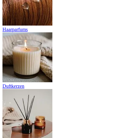
Haarparfums
Duftkerzen