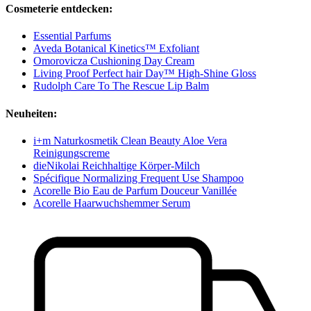
Cosmeterie entdecken:
Essential Parfums
Aveda Botanical Kinetics™ Exfoliant
Omorovicza Cushioning Day Cream
Living Proof Perfect hair Day™ High-Shine Gloss
Rudolph Care To The Rescue Lip Balm
Neuheiten:
i+m Naturkosmetik Clean Beauty Aloe Vera
Reinigungscreme
dieNikolai Reichhaltige Körper-Milch
Spécifique Normalizing Frequent Use Shampoo
Acorelle Bio Eau de Parfum Douceur Vanillée
Acorelle Haarwuchshemmer Serum