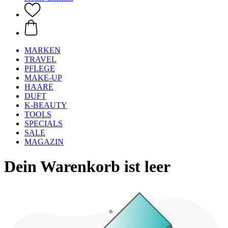
MARKEN
TRAVEL
PFLEGE
MAKE-UP
HAARE
DUFT
K-BEAUTY
TOOLS
SPECIALS
SALE
MAGAZIN
Dein Warenkorb ist leer