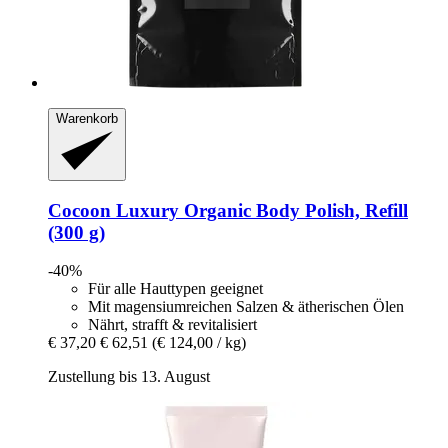
Warenkorb
Cocoon Luxury
Organic Body Polish, Refill
(300 g)
-40%
Für alle Hauttypen geeignet
Mit magensiumreichen Salzen & ätherischen Ölen
Nährt, strafft & revitalisiert
€ 37,20
€ 62,51
(€ 124,00 / kg)
Zustellung bis 13. August