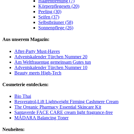
Haarentfernung (7)
Körperpflegesets (20)
Peeling (30)
Seifen (37)
Selbstbräuner (58)
Sonnenpflege (26)
Aus unserem Magazin:
After-Party Must-Haves
Adventskalender Türchen Nummer 20
Am Weltfrauentag gemeinsam Gutes tun
Adventskalender Türchen Nummer 10
Beauty meets High-Tech
Cosmeterie entdecken:
Bio Thai
Resveratrol-Lift Lightweight Firming Cashmere Cream
The Organic Pharmacy Essential Skincare Kit
Santaverde FACE CARE cream light fragrance-free
MÁDARA Balancing Toner
Neuheiten: