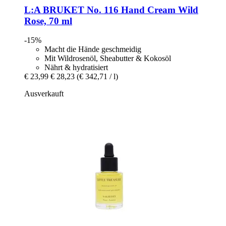
L:A BRUKET
No. 116 Hand Cream Wild
Rose, 70 ml
-15%
Macht die Hände geschmeidig
Mit Wildrosenöl, Sheabutter & Kokosöl
Nährt & hydratisiert
€ 23,99
€ 28,23
(€ 342,71 / l)
Ausverkauft