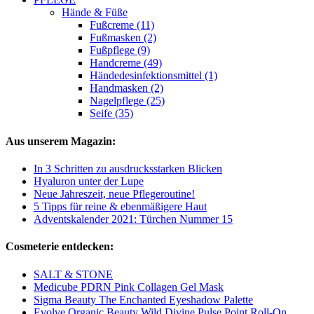
Hände & Füße
Fußcreme (11)
Fußmasken (2)
Fußpflege (9)
Handcreme (49)
Händedesinfektionsmittel (1)
Handmasken (2)
Nagelpflege (25)
Seife (35)
Aus unserem Magazin:
In 3 Schritten zu ausdrucksstarken Blicken
Hyaluron unter der Lupe
Neue Jahreszeit, neue Pflegeroutine!
5 Tipps für reine & ebenmäßigere Haut
Adventskalender 2021: Türchen Nummer 15
Cosmeterie entdecken:
SALT & STONE
Medicube PDRN Pink Collagen Gel Mask
Sigma Beauty The Enchanted Eyeshadow Palette
Evolve Organic Beauty Wild Divine Pulse Point Roll-On