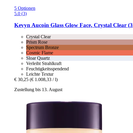
5 Optionen
5.0 (3)
Kevyn Aucoin
Glass Glow Face, Crystal Clear (3
Crystal Clear
Prism Rose
Spectrum Bronze
Cosmic Flame
Sloar Quartz
Verleiht Strahlkraft
Feuchtigkeitsspendend
Leichte Textur
€ 30,25
(€ 1.008,33 / l)
Zustellung bis 13. August