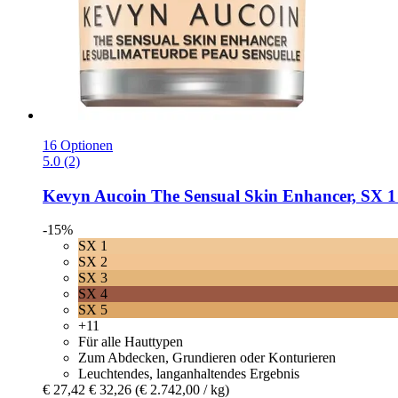
16 Optionen
5.0 (2)
Kevyn Aucoin
The Sensual Skin Enhancer, SX 1 
-15%
SX 1
SX 2
SX 3
SX 4
SX 5
+11
Für alle Hauttypen
Zum Abdecken, Grundieren oder Konturieren
Leuchtendes, langanhaltendes Ergebnis
€ 27,42
€ 32,26
(€ 2.742,00 / kg)