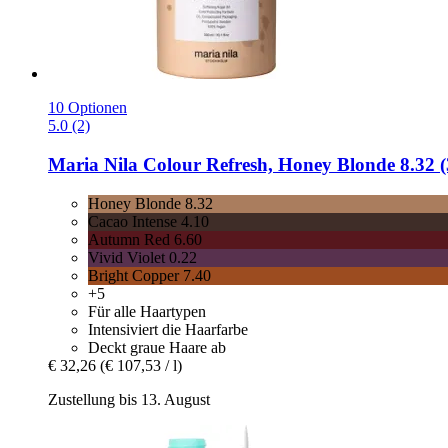
10 Optionen
5.0 (2)
Maria Nila
Colour Refresh, Honey Blonde 8.32 (
Honey Blonde 8.32
Cacao Intense 4.10
Autumn Red 6.60
Vivid Violet 0.22
Bright Copper 7.40
+5
Für alle Haartypen
Intensiviert die Haarfarbe
Deckt graue Haare ab
€ 32,26
(€ 107,53 / l)
Zustellung bis 13. August