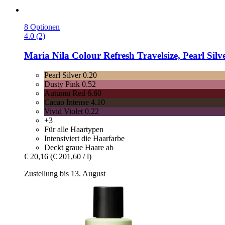
8 Optionen
4.0 (2)
Maria Nila
Colour Refresh Travelsize, Pearl Silv
Pearl Silver 0.20
Dusty Pink 0.52
Autumn Red 6.60
Cacao Intense 4.10
Vivid Violet 0.22
+3
Für alle Haartypen
Intensiviert die Haarfarbe
Deckt graue Haare ab
€ 20,16
(€ 201,60 / l)
Zustellung bis 13. August