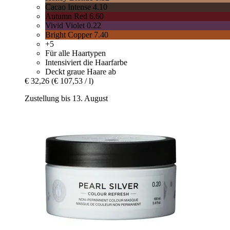
Cacao Intense 4.10
Autumn Red 6.60
Vivid Violet 0.22
Bright Copper 7.40
+5
Für alle Haartypen
Intensiviert die Haarfarbe
Deckt graue Haare ab
€ 32,26
(€ 107,53 / l)
Zustellung bis 13. August