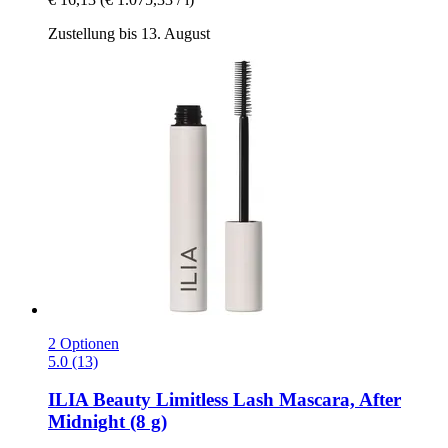
Zustellung bis 13. August
2 Optionen
5.0 (13)
ILIA Beauty
Limitless Lash Mascara, After
Midnight (8 g)