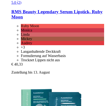
5.0 (2)
RMS Beauty
Legendary Serum Lipstick, Ruby
Moon
Ruby Moon
Monica
Linda
Mickey
Audrey
+3
Langanhaltende Deckkraft
Formulierung auf Wasserbasis
Trocknet Lippen nicht aus
€ 40,33
Zustellung bis 13. August