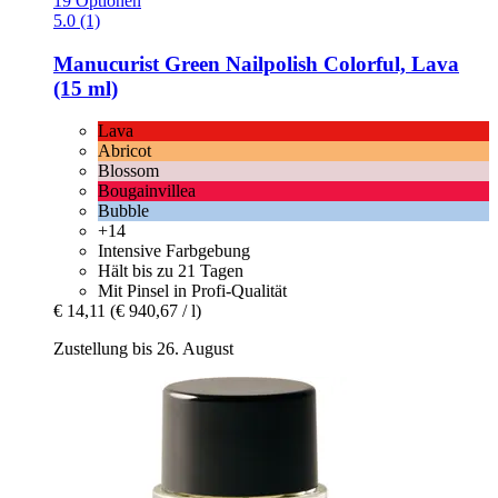
19 Optionen
5.0 (1)
Manucurist
Green Nailpolish Colorful, Lava
(15 ml)
Lava
Abricot
Blossom
Bougainvillea
Bubble
+14
Intensive Farbgebung
Hält bis zu 21 Tagen
Mit Pinsel in Profi-Qualität
€ 14,11
(€ 940,67 / l)
Zustellung bis 26. August