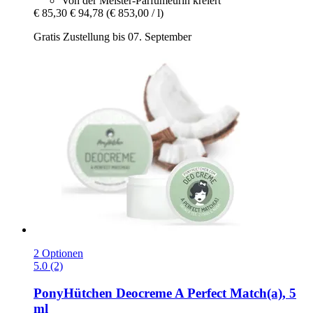
Von der Meister-Parfumeurin kreiert
€ 85,30
€ 94,78
(€ 853,00 / l)
Gratis Zustellung bis 07. September
2 Optionen
5.0 (2)
PonyHütchen
Deocreme A Perfect Match(a), 5
ml