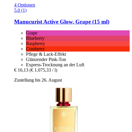
4 Optionen
5.0 (1)
Manucurist
Active Glow, Grape (15 ml)
Grape
Blueberry
Raspberry
Cranberry
Pflege & Lack-Effekt
Glänzender Pink-Ton
Express-Trocknung an der Luft
€ 16,13
(€ 1.075,33 / l)
Zustellung bis 26. August