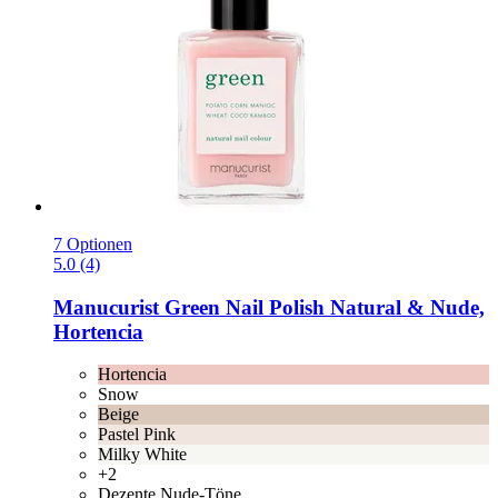
7 Optionen
5.0 (4)
Manucurist
Green Nail Polish Natural & Nude,
Hortencia
Hortencia
Snow
Beige
Pastel Pink
Milky White
+2
Dezente Nude-Töne