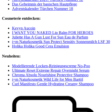
Das Geheimnis der basischen Hautpflege
Adventskalender Türchen Nummer 18
Cosmeterie entdecken:
Kevyn Aucoin
I WANT YOU NAKED Lip Balm FOR HEROES
Juliette Has A Gun Lust For Sun Eau de Parfum
i+m Naturkosmetik Sun Protect Sensitiv Sonnenmilch LSF 30
Holika Holika Good Cera Emulsion
Neuheiten:
Modellierende Locken-Reinigungscreme No-Poo
Ultimate Reset Extreme Repair Overnight Serum
Chroma Absolu Nourishing Protective Shampoo
i+m Naturkosmetik Wild Life for Men Bartöl
Curl Manifesto Gentle Hydrating Creamy Shampoo