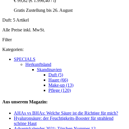
€ 99,82
(€ 1.996,40 / l)
Gratis Zustellung bis 26. August
Duft: 5 Artikel
Alle Preise inkl. MwSt.
Filter
Kategorien:
SPECIALS
Herkunftsland
Skandinavien
Duft (5)
Haare (66)
Make-up (13)
Pflege (120)
Aus unserem Magazin:
AHAs vs BHAs: Welche Säure ist die Richtige für mich?
Hyaluronsäure: der Feuchtigkeits-Booster für strahlend
schöne Haut
Adventskalender 2021: Türchen Nummer 12