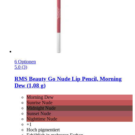
6 Optionen
5.0 (3)
RMS Beauty
Go Nude Lip Pencil, Morning
Dew (1,08 g)
Morning Dew
Sunrise Nude
Midnight Nude
Sunset Nude
Nighttime Nude
+1
Hoch pigmentiert