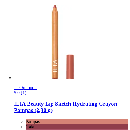
11 Optionen
5.0 (1)
ILIA Beauty
Lip Sketch Hydrating Crayon,
Pampas (2,30 g)
Pampas
Gala