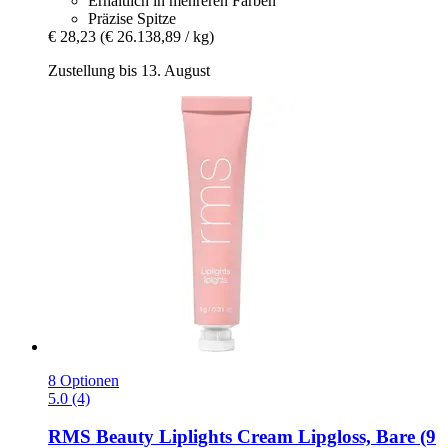
Erhältlich in mehreren Farben
Präzise Spitze
€ 28,23
(€ 26.138,89 / kg)
Zustellung bis 13. August
8 Optionen
5.0 (4)
RMS Beauty
Liplights Cream Lipgloss, Bare (9