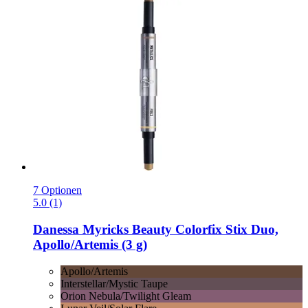
7 Optionen
5.0 (1)
Danessa Myricks Beauty
Colorfix Stix Duo,
Apollo/Artemis (3 g)
Apollo/Artemis
Interstellar/Mystic Taupe
Orion Nebula/Twilight Gleam