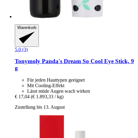
Warenkorb
5.0 (3)
Tonymoly
Panda's Dream So Cool Eye Stick, 9
g
Für jeden Hauttypen geeignet
Mit Cooling-Effekt
Lässt müde Augen wach wirken
€ 17,04
(€ 1.893,33 / kg)
Zustellung bis 13. August