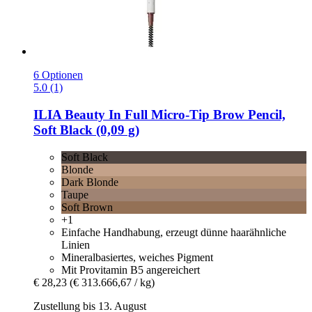
6 Optionen
5.0 (1)
ILIA Beauty
In Full Micro-​Tip Brow Pencil,
Soft Black (0,09 g)
Soft Black
Blonde
Dark Blonde
Taupe
Soft Brown
+1
Einfache Handhabung, erzeugt dünne haarähnliche
Linien
Mineralbasiertes, weiches Pigment
Mit Provitamin B5 angereichert
€ 28,23
(€ 313.666,67 / kg)
Zustellung bis 13. August