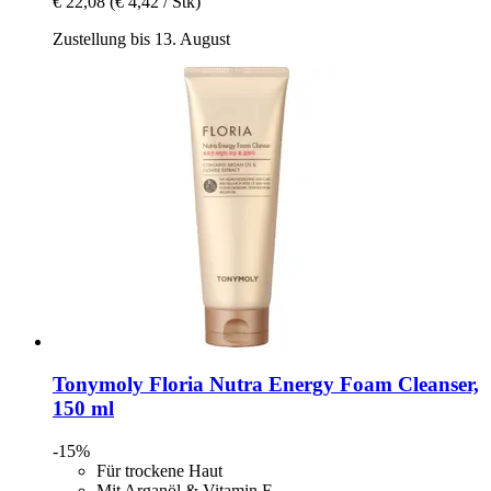
€ 22,08
(€ 4,42 / Stk)
Zustellung bis 13. August
Tonymoly
Floria Nutra Energy Foam Cleanser,
150 ml
-15%
Für trockene Haut
Mit Arganöl & Vitamin E