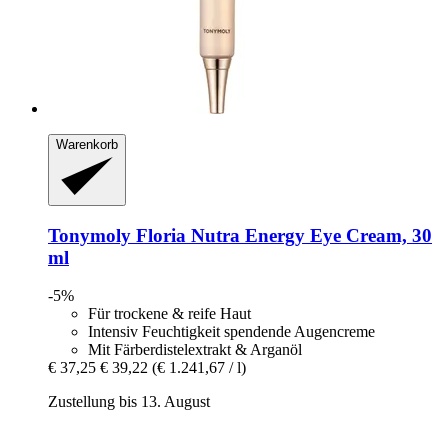
Warenkorb
Tonymoly
Floria Nutra Energy Eye Cream, 30
ml
-5%
Für trockene & reife Haut
Intensiv Feuchtigkeit spendende Augencreme
Mit Färberdistelextrakt & Arganöl
€ 37,25
€ 39,22
(€ 1.241,67 / l)
Zustellung bis 13. August