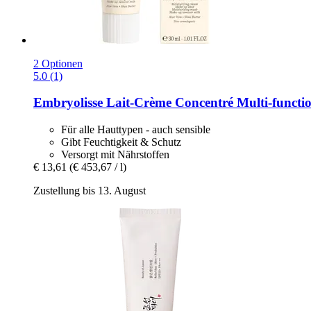
2 Optionen
5.0 (1)
Embryolisse
Lait-​Crème Concentré Multi-​functio
Für alle Hauttypen - auch sensible
Gibt Feuchtigkeit & Schutz
Versorgt mit Nährstoffen
€ 13,61
(€ 453,67 / l)
Zustellung bis 13. August