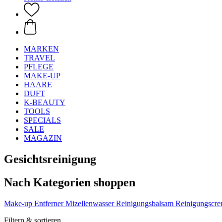
MARKEN
TRAVEL
PFLEGE
MAKE-UP
HAARE
DUFT
K-BEAUTY
TOOLS
SPECIALS
SALE
MAGAZIN
Gesichtsreinigung
Nach Kategorien shoppen
Make-up Entferner
Mizellenwasser
Reinigungsbalsam
Reinigungscr
Filtern & sortieren