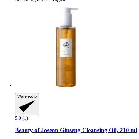
Warenkorb
5.0 (1)
Beauty of Joseon
Ginseng Cleansing Oil, 210 ml