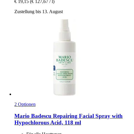
€ 19,15
(€ 127,67 / l)
Zustellung bis 13. August
2 Optionen
Mario Badescu
Repairing Facial Spray with
Hypochlorous Acid, 118 ml