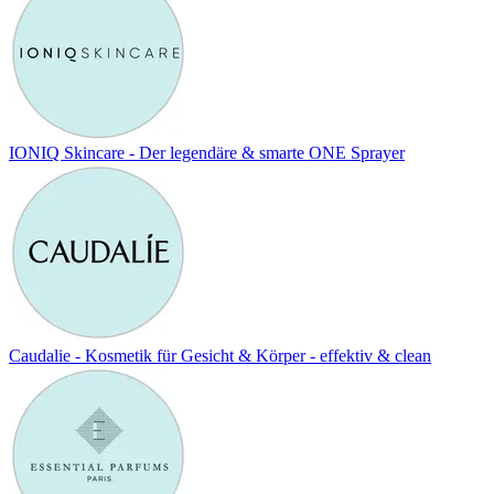
IONIQ Skincare - Der legendäre & smarte ONE Sprayer
Caudalie - Kosmetik für Gesicht & Körper - effektiv & clean