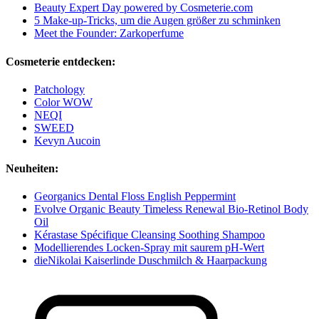
Beauty Expert Day powered by Cosmeterie.com
5 Make-up-Tricks, um die Augen größer zu schminken
Meet the Founder: Zarkoperfume
Cosmeterie entdecken:
Patchology
Color WOW
NEQI
SWEED
Kevyn Aucoin
Neuheiten:
Georganics Dental Floss English Peppermint
Evolve Organic Beauty Timeless Renewal Bio-Retinol Body
Oil
Kérastase Spécifique Cleansing Soothing Shampoo
Modellierendes Locken-Spray mit saurem pH-Wert
dieNikolai Kaiserlinde Duschmilch & Haarpackung