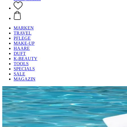
MARKEN
TRAVEL
PFLEGE
MAKE-UP
HAARE
DUFT
K-BEAUTY
TOOLS
SPECIALS
SALE
MAGAZIN