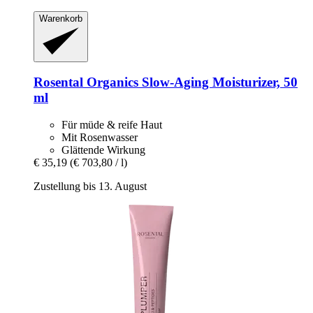
Warenkorb
Rosental Organics
Slow-​Aging Moisturizer, 50
ml
Für müde & reife Haut
Mit Rosenwasser
Glättende Wirkung
€ 35,19
(€ 703,80 / l)
Zustellung bis 13. August