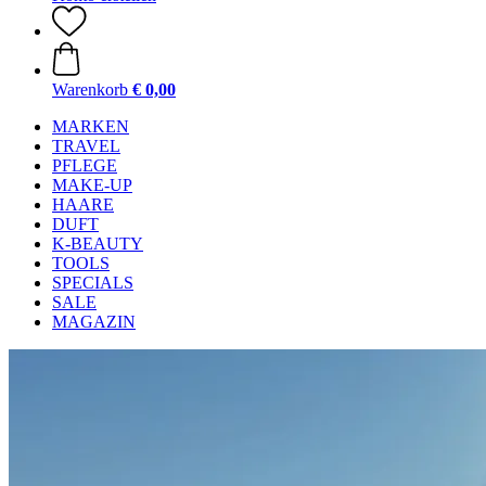
Warenkorb
€ 0,00
MARKEN
TRAVEL
PFLEGE
MAKE-UP
HAARE
DUFT
K-BEAUTY
TOOLS
SPECIALS
SALE
MAGAZIN