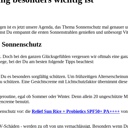
wegen ist es jetzt unsere Agenda, das Thema Sonnenschutz mal genau
nnst Du entspannt die ersten Sonnenstrahlen genießen und unbesorgt V
n Sonnenschutz
. Doch bei den ganzen Glücksgefühlen vergessen wir oftmals eine gan
ge, bei der Du am besten folgende Tipps beachtest:
t Du es besonders sorgfältig schützen. Um frühzeitigen Alterserschein
 schützen. Eine Gesichtscreme mit Lichtschutzfaktor übernimmt diese A
flegeroutine, egal ob Sommer oder Winter. Denn allein 20 ungeschützt
encreme benutzt.
enschutz vor: die
Relief Sun Rice + Probiotics SPF50+ PA++++
von 
r UV-Schäden - werden zu oft von uns vernachlässigt. Besonders wenn Du 