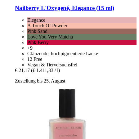
Nailberry
L'Oxygené, Elegance (15 ml)
Elegance
A Touch Of Powder
Pink Sand
Love You Very Matcha
Pink Berry
+9
Glänzende, hochpigmentierte Lacke
12 Free
Vegan & Tierversuchsfrei
€ 21,17
(€ 1.411,33 / l)
Zustellung bis 25. August