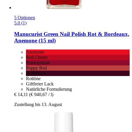
5 Optionen
5.0 (1)
Manucurist
Green Nail Polish Rot & Bordeaux,
Anemone (15 ml)
Anemone
Red Cherry
Pomegranate
Poppy Red
Hollyhock
Rottöne
Giftfreier Lack
Natürliche Formulierung
€ 14,11
(€ 940,67 / l)
Zustellung bis 13. August