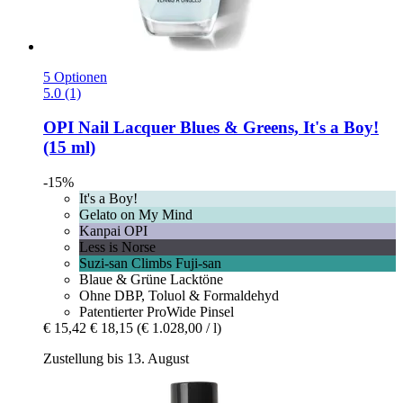
5 Optionen
5.0 (1)
OPI
Nail Lacquer Blues & Greens, It's a Boy!
(15 ml)
-15%
It's a Boy!
Gelato on My Mind
Kanpai OPI
Less is Norse
Suzi-san Climbs Fuji-san
Blaue & Grüne Lacktöne
Ohne DBP, Toluol & Formaldehyd
Patentierter ProWide Pinsel
€ 15,42
€ 18,15
(€ 1.028,00 / l)
Zustellung bis 13. August