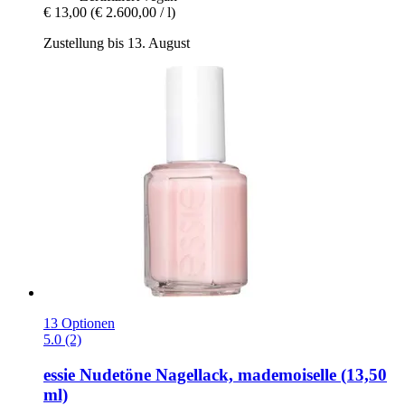
€ 13,00
(€ 2.600,00 / l)
Zustellung bis 13. August
13 Optionen
5.0 (2)
essie
Nudetöne Nagellack, mademoiselle (13,50
ml)