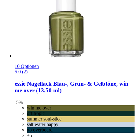
10 Optionen
5.0 (2)
essie
Nagellack Blau-​, Grün-​ & Gelbtöne, win
me over (13,50 ml)
-5%
win me over
off tropic
summer soul-stice
salt water happy
go overboard
+5