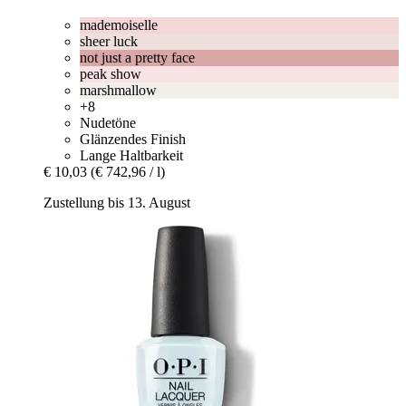
mademoiselle
sheer luck
not just a pretty face
peak show
marshmallow
+8
Nudetöne
Glänzendes Finish
Lange Haltbarkeit
€ 10,03
(€ 742,96 / l)
Zustellung bis 13. August