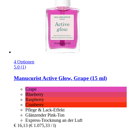
4 Optionen
5.0 (1)
Manucurist
Active Glow, Grape (15 ml)
Grape
Blueberry
Raspberry
Cranberry
Pflege & Lack-Effekt
Glänzender Pink-Ton
Express-Trocknung an der Luft
€ 16,13
(€ 1.075,33 / l)