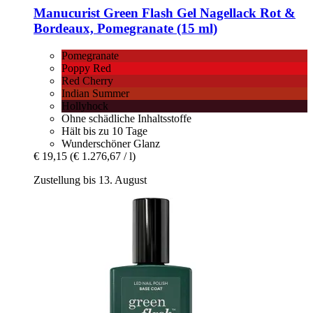
Manucurist
Green Flash Gel Nagellack Rot &
Bordeaux, Pomegranate (15 ml)
Pomegranate
Poppy Red
Red Cherry
Indian Summer
Hollyhock
Ohne schädliche Inhaltsstoffe
Hält bis zu 10 Tage
Wunderschöner Glanz
€ 19,15
(€ 1.276,67 / l)
Zustellung bis 13. August