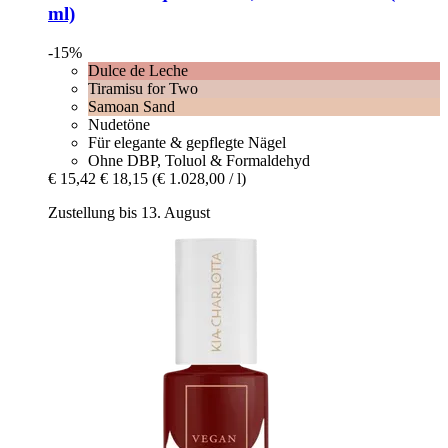
ml)
-15%
Dulce de Leche
Tiramisu for Two
Samoan Sand
Nudetöne
Für elegante & gepflegte Nägel
Ohne DBP, Toluol & Formaldehyd
€ 15,42
€ 18,15
(€ 1.028,00 / l)
Zustellung bis 13. August