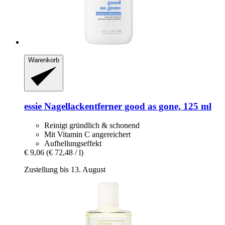
Warenkorb
essie
Nagellackentferner good as gone, 125 ml
Reinigt gründlich & schonend
Mit Vitamin C angereichert
Aufhellungseffekt
€ 9,06
(€ 72,48 / l)
Zustellung bis 13. August