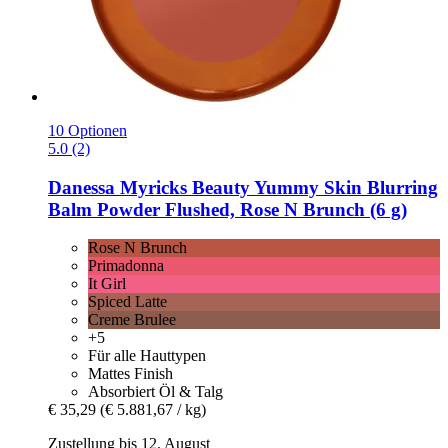
10 Optionen
5.0 (2)
Danessa Myricks Beauty
Yummy Skin Blurring
Balm Powder Flushed, Rose N Brunch (6 g)
Rose N Brunch
Primadonna
It Girl
Spiced Latte
Creme Brulee
+5
Für alle Hauttypen
Mattes Finish
Absorbiert Öl & Talg
€ 35,29
(€ 5.881,67 / kg)
Zustellung bis 12. August