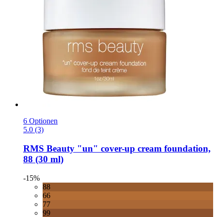
6 Optionen
5.0 (3)
RMS Beauty
"un" cover-​up cream foundation,
88 (30 ml)
-15%
88
66
77
99