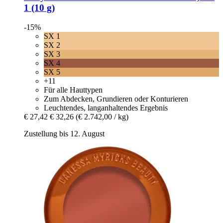
1 (10 g)
-15%
SX 1
SX 2
SX 3
SX 4
SX 5
+11
Für alle Hauttypen
Zum Abdecken, Grundieren oder Konturieren
Leuchtendes, langanhaltendes Ergebnis
€ 27,42
€ 32,26
(€ 2.742,00 / kg)
Zustellung bis 12. August