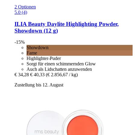
2 Optionen
5.0 (4)
ILIA Beauty
Daylite Highlighting Powder,
Showdown (12 g)
-15%
Showdown
Fame
Highlighter-Puder
Sorgt für einen schimmernden Glow
Auch als Lidschatten anzuwenden
€ 34,28
€ 40,33
(€ 2.856,67 / kg)
Zustellung bis 12. August