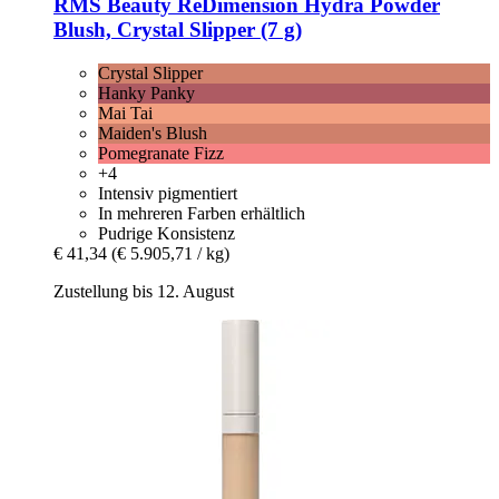
RMS Beauty
ReDimension Hydra Powder
Blush, Crystal Slipper (7 g)
Crystal Slipper
Hanky Panky
Mai Tai
Maiden's Blush
Pomegranate Fizz
+4
Intensiv pigmentiert
In mehreren Farben erhältlich
Pudrige Konsistenz
€ 41,34
(€ 5.905,71 / kg)
Zustellung bis 12. August