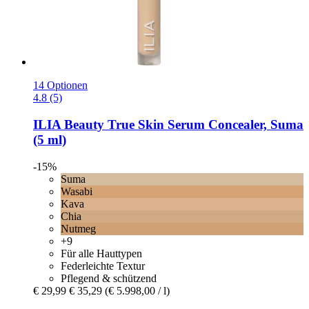
14 Optionen
4.8 (5)
ILIA Beauty
True Skin Serum Concealer, Suma
(5 ml)
-15%
Suma
Wasabi
Kava
Chia
Nutmeg
+9
Für alle Hauttypen
Federleichte Textur
Pflegend & schützend
€ 29,99
€ 35,29
(€ 5.998,00 / l)