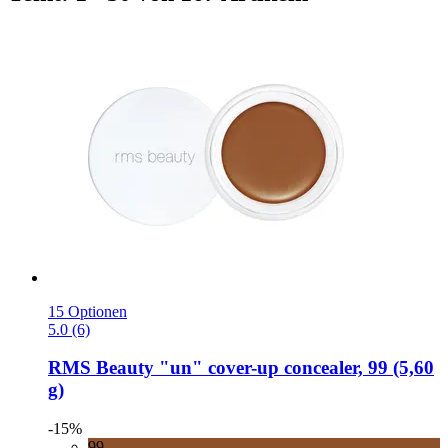
15 Optionen
5.0 (6)
RMS Beauty
"un" cover-​up concealer, 99 (5,60
g)
-15%
99