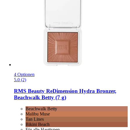
4 Optionen
5.0 (2)
RMS Beauty
ReDimension Hydra Bronzer,
Beachwalk Betty (7 g)
Beachwalk Betty
Malibu Muse
Tan Lines
Bikini Beach
Für alle Hauttypen