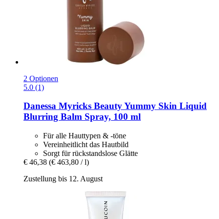
2 Optionen
5.0 (1)
Danessa Myricks Beauty
Yummy Skin Liquid
Blurring Balm Spray, 100 ml
Für alle Hauttypen & -töne
Vereinheitlicht das Hautbild
Sorgt für rückstandslose Glätte
€ 46,38
(€ 463,80 / l)
Zustellung bis 12. August