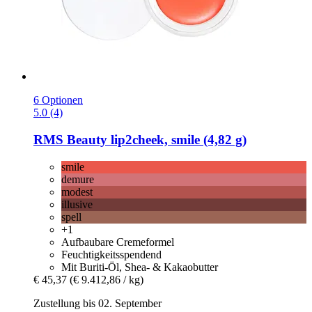
6 Optionen
5.0 (4)
RMS Beauty
lip2cheek, smile (4,82 g)
smile
demure
modest
illusive
spell
+1
Aufbaubare Cremeformel
Feuchtigkeitsspendend
Mit Buriti-Öl, Shea- & Kakaobutter
€ 45,37
(€ 9.412,86 / kg)
Zustellung bis 02. September