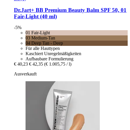
Dr.Jart+
BB Premium Beauty Balm SPF 50, 01
Fair-​Light (40 ml)
-5%
01 Fair-Light
03 Medium-Tan
04 Deep Tan - Deep
Für alle Hauttypen
Kaschiert Unregelmäßigkeiten
Aufbaubare Formulierung
€ 40,23
€ 42,35
(€ 1.005,75 / l)
Ausverkauft