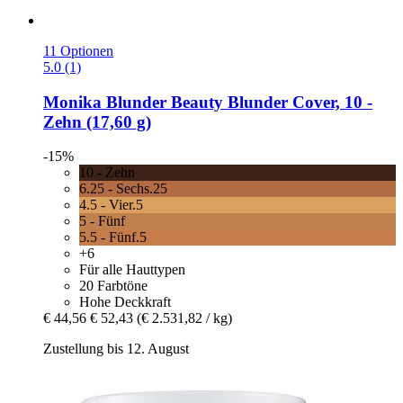
11 Optionen
5.0 (1)
Monika Blunder Beauty
Blunder Cover, 10 -​
Zehn (17,60 g)
-15%
10 - Zehn
6.25 - Sechs.25
4.5 - Vier.5
5 - Fünf
5.5 - Fünf.5
+6
Für alle Hauttypen
20 Farbtöne
Hohe Deckkraft
€ 44,56
€ 52,43
(€ 2.531,82 / kg)
Zustellung bis 12. August