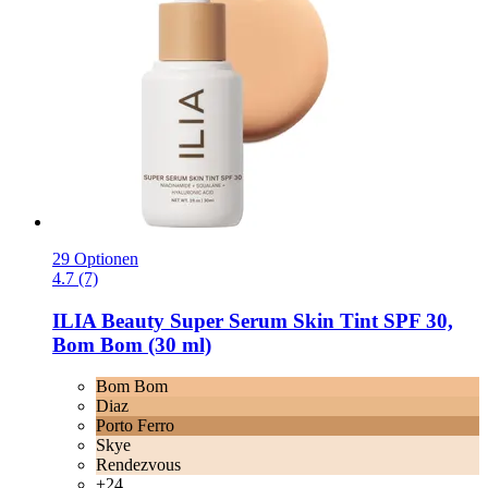
29 Optionen
4.7 (7)
ILIA Beauty
Super Serum Skin Tint SPF 30,
Bom Bom (30 ml)
Bom Bom
Diaz
Porto Ferro
Skye
Rendezvous
+24