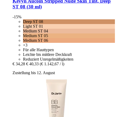
Kevyn Aucoin
Stripped Nude Skin Tint, Deep
ST 08 (30 ml)
-15%
Deep ST 08
Light ST 01
Medium ST 04
Medium ST 05
Medium ST 06
+3
Für alle Hauttypen
Leichte bis mittlere Deckkraft
Reduziert Unregelmäßigkeiten
€ 34,28
€ 40,33
(€ 1.142,67 / l)
Zustellung bis 12. August