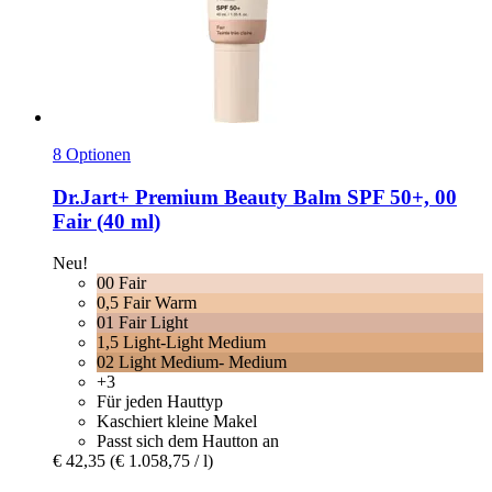
8 Optionen
Dr.Jart+
Premium Beauty Balm SPF 50+, 00
Fair (40 ml)
Neu!
00 Fair
0,5 Fair Warm
01 Fair Light
1,5 Light-Light Medium
02 Light Medium- Medium
+3
Für jeden Hauttyp
Kaschiert kleine Makel
Passt sich dem Hautton an
€ 42,35
(€ 1.058,75 / l)