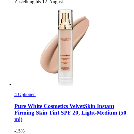
Zustellung bis 12. August
4 Optionen
Pure White Cosmetics
VelvetSkin Instant
Firming Skin Tint SPF 20, Light-​Medium (50
ml)
-15%