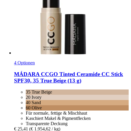
4 Optionen
MÁDARA
CCGO Tinted Ceramide CC Stick
SPF30, 35 True Beige (13 g)
35 True Beige
20 Ivory
40 Sand
60 Olive
Für normale, fettige & Mischhaut
Kaschiert Makel & Pigmentflecken
Transparente Deckung
€ 25,41
(€ 1.954,62 / kg)