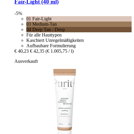
Fair-​Light (40 ml)
-5%
01 Fair-Light
03 Medium-Tan
04 Deep Tan - Deep
Für alle Hauttypen
Kaschiert Unregelmäßigkeiten
Aufbaubare Formulierung
€ 40,23
€ 42,35
(€ 1.005,75 / l)
Ausverkauft