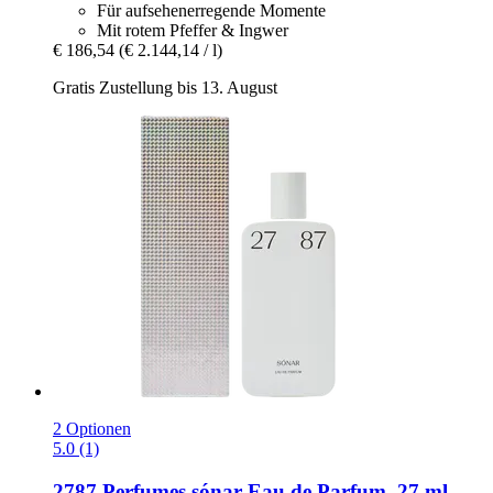
Für aufsehenerregende Momente
Mit rotem Pfeffer & Ingwer
€ 186,54
(€ 2.144,14 / l)
Gratis Zustellung bis 13. August
2 Optionen
5.0 (1)
2787 Perfumes
sónar Eau de Parfum, 27 ml