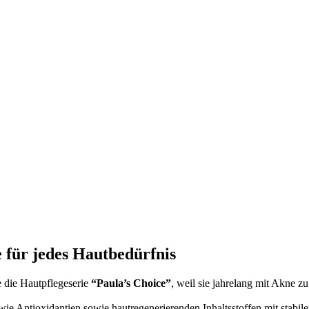
 für jedes Hautbedürfnis
 die Hautpflegeserie
“Paula’s Choice”
, weil sie jahrelang mit Akne zu
wie Antioxidantien sowie hautregenerierenden Inhaltsstoffen mit stab