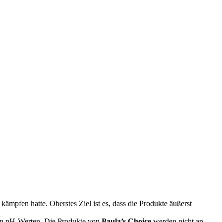
 kämpfen hatte. Oberstes Ziel ist es, dass die Produkte äußerst
ilen pH-Werten. Die Produkte von
Paula’s Choice
werden nicht an