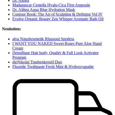
Dr. Althea
Madagascar Centella Hyalu-Cica First Ampoule
Dr. Althea Aqua Blue Hydration Mask
Contour Book: The Art of Sculpting & Defining Vol IV
Evolve Organic Beauty Zen Whisper Aromatic Bath Oil
Neuheiten:
alva Naturkosmetik Rhassoul Spotless
I WANT YOU NAKED Sweet Roses Pure Aloe Hand
Cream
Densifique Hair body, Quality & Full Look Activator
Program
dieNikolai Traubenkernöl Duo
Fluoride Toothpaste Fresh Mint & Hydroxyapatite