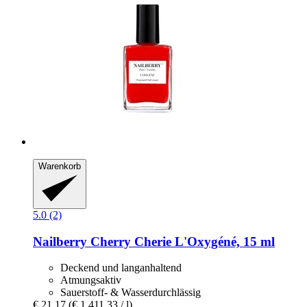
Warenkorb
5.0 (2)
Nailberry
Cherry Cherie L'Oxygéné, 15 ml
Deckend und langanhaltend
Atmungsaktiv
Sauerstoff- & Wasserdurchlässig
€ 21,17
(€ 1.411,33 / l)