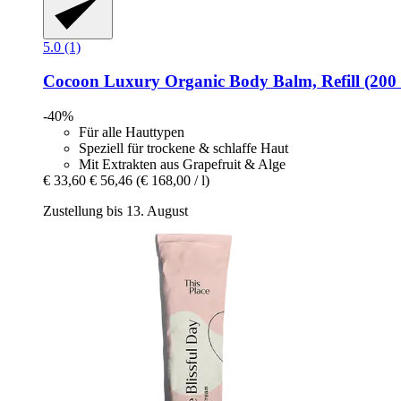
5.0 (1)
Cocoon Luxury
Organic Body Balm, Refill (200
-40%
Für alle Hauttypen
Speziell für trockene & schlaffe Haut
Mit Extrakten aus Grapefruit & Alge
€ 33,60
€ 56,46
(€ 168,00 / l)
Zustellung bis 13. August