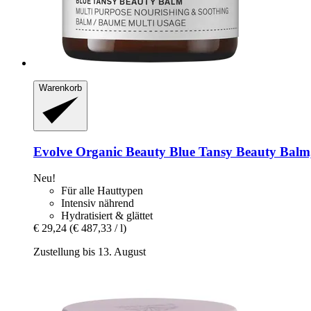
Warenkorb
Evolve Organic Beauty
Blue Tansy Beauty Balm
Neu!
Für alle Hauttypen
Intensiv nährend
Hydratisiert & glättet
€ 29,24
(€ 487,33 / l)
Zustellung bis 13. August