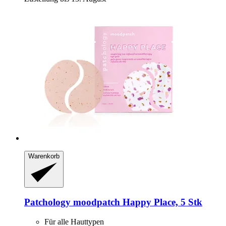
Warenkorb
Patchology
moodpatch Happy Place, 5 Stk
Für alle Hauttypen