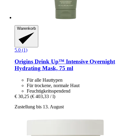
Warenkorb
5.0 (1)
Origins
Drink Up™ Intensive Overnight
Hydrating Mask, 75 ml
Für alle Hauttypen
Für trockene, normale Haut
Feuchtigkeitsspendend
€ 30,25
(€ 403,33 / l)
Zustellung bis 13. August