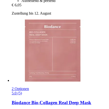
Aufhellend & peelend
€ 6,05
Zustellung bis 12. August
2 Optionen
5.0 (5)
Biodance
Bio-​Collagen Real Deep Mask