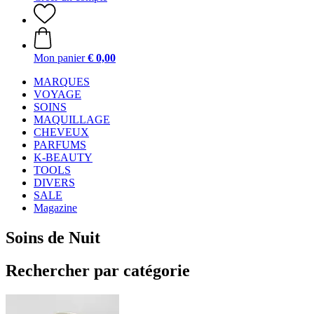
Mon panier
€ 0,00
MARQUES
VOYAGE
SOINS
MAQUILLAGE
CHEVEUX
PARFUMS
K-BEAUTY
TOOLS
DIVERS
SALE
Magazine
Soins de Nuit
Rechercher par catégorie