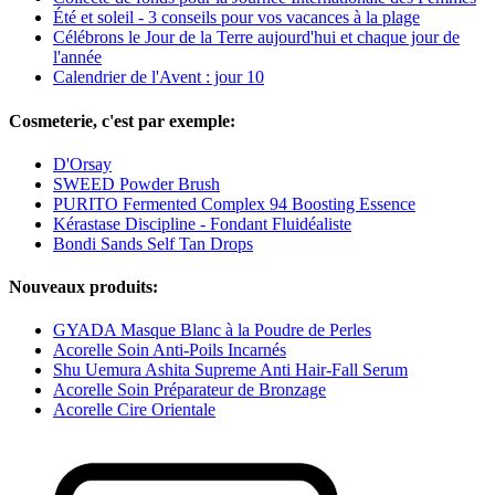
Été et soleil - 3 conseils pour vos vacances à la plage
Célébrons le Jour de la Terre aujourd'hui et chaque jour de
l'année
Calendrier de l'Avent : jour 10
Cosmeterie, c'est par exemple:
D'Orsay
SWEED Powder Brush
PURITO Fermented Complex 94 Boosting Essence
Kérastase Discipline - Fondant Fluidéaliste
Bondi Sands Self Tan Drops
Nouveaux produits:
GYADA Masque Blanc à la Poudre de Perles
Acorelle Soin Anti-Poils Incarnés
Shu Uemura Ashita Supreme Anti Hair-Fall Serum
Acorelle Soin Préparateur de Bronzage
Acorelle Cire Orientale