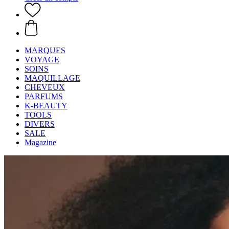
MARQUES
VOYAGE
SOINS
MAQUILLAGE
CHEVEUX
PARFUMS
K-BEAUTY
TOOLS
DIVERS
SALE
Magazine