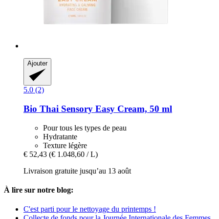
Ajouter
5.0 (2)
Bio Thai
Sensory Easy Cream, 50 ml
Pour tous les types de peau
Hydratante
Texture légère
€ 52,43
(€ 1.048,60 / L)
Livraison gratuite jusqu’au 13 août
À lire sur notre blog:
C'est parti pour le nettoyage du printemps !
Collecte de fonds pour la Journée Internationale des Femmes