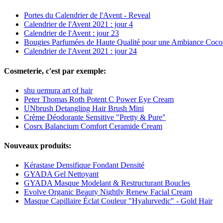
Portes du Calendrier de l'Avent - Reveal
Calendrier de l'Avent 2021 : jour 4
Calendrier de l'Avent : jour 23
Bougies Parfumées de Haute Qualité pour une Ambiance Coco
Calendrier de l'Avent 2021 : jour 24
Cosmeterie, c'est par exemple:
shu uemura art of hair
Peter Thomas Roth Potent C Power Eye Cream
UNbrush Detangling Hair Brush Mini
Crème Déodorante Sensitive "Pretty & Pure"
Cosrx Balancium Comfort Ceramide Cream
Nouveaux produits:
Kérastase Densifique Fondant Densité
GYADA Gel Nettoyant
GYADA Masque Modelant & Restructurant Boucles
Evolve Organic Beauty Nightly Renew Facial Cream
Masque Capillaire Éclat Couleur "Hyalurvedic" - Gold Hair