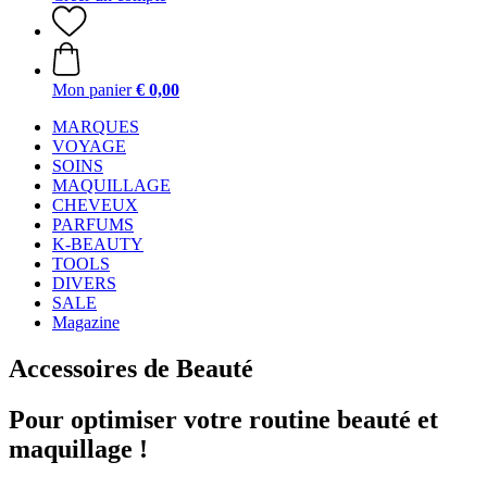
Mon panier
€ 0,00
MARQUES
VOYAGE
SOINS
MAQUILLAGE
CHEVEUX
PARFUMS
K-BEAUTY
TOOLS
DIVERS
SALE
Magazine
Accessoires de Beauté
Pour optimiser votre routine beauté et
maquillage !