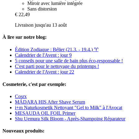
Miroir avec lumière intégrée
Sans distorsion
€ 22,49
Livraison jusqu'au 13 août
À lire sur notre blog:
Édition Zodiaque : Bélier (21.3. - 19.4.) ♈︎
Calendrier de l'Avent : jour 9
5 conseils pour une salle de bain plus éco-responsable !
C'est parti pour le nettoyage du printemps !
Calendrier de l'Avent : jour 22
Cosmeterie, c'est par exemple:
Cosrx
MÁDARA HIS After Shave Serum
i+m Naturkosmetik Nettoyant "Gel to Milk" à l'Avocat
MESAUDA OIL FOIL Primer
Shu Uemura Silk Bloom - Après-Shampoing Réparateur
Nouveaux produits: