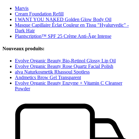
Marvis
Cream Foundation Refill
I WANT YOU NAKED Golden Glow Body Oil
Masque Capillaire Éclat Couleur en Tissu "Hyalurvedic" -
Dark Hair
Plantscription™ SPF 25 Crème Anti-Âge Intense
Nouveaux produits:
Evolve Organic Beauty Bio-Retinol Glossy Lip Oil
Evolve Organic Beauty Rose Quartz Facial Polish
alva Naturkosmetik Rhassoul Spotless
Andmetics Brow Gel Transparent
Evolve Organic Beauty Enzyme + Vitamin C Cleanser
Powder