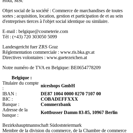
Hödl, MSc
Objet social de la société : Commerce de marchandises de toutes
sortes ; acquisition, location, gestion et participation de et au sein
d'entreprises tierces à l'objet social identique ou similaire.
E-mail : belgique@cosmeterie.com
Tèl : (+43) 720 303050 5099
Landesgericht fuer ZRS Graz
Réglementation commerciale : www.ris.bka.gv.at
Directives volontaires : www.guetezeichen.at
Notre numéro de TVA en Belgique: BE0654778209
Belgique :
Titulaire du compte
niceshops GmbH
:
IBAN :
DE87 1004 0000 0270 7107 00
BIC :
COBADEFFXXX
Banque :
Commerzbank
Adresse de la
Kottbusser Damm 83-85, 10967 Berlin
banque :
Bezirkshauptmannschaft Südoststeiermark
Membre de la division du commerce, de la Chambre de commerce