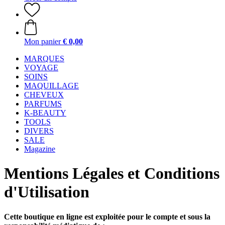
Mon panier
€ 0,00
MARQUES
VOYAGE
SOINS
MAQUILLAGE
CHEVEUX
PARFUMS
K-BEAUTY
TOOLS
DIVERS
SALE
Magazine
Mentions Légales et Conditions
d'Utilisation
Cette boutique en ligne est exploitée pour le compte et sous la