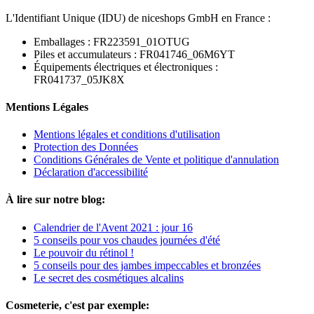
L'Identifiant Unique (IDU) de niceshops GmbH en France :
Emballages : FR223591_01OTUG
Piles et accumulateurs : FR041746_06M6YT
Équipements électriques et électroniques :
FR041737_05JK8X
Mentions Légales
Mentions légales et conditions d'utilisation
Protection des Données
Conditions Générales de Vente et politique d'annulation
Déclaration d'accessibilité
À lire sur notre blog:
Calendrier de l'Avent 2021 : jour 16
5 conseils pour vos chaudes journées d'été
Le pouvoir du rétinol !
5 conseils pour des jambes impeccables et bronzées
Le secret des cosmétiques alcalins
Cosmeterie, c'est par exemple: