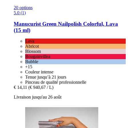
20 options
5.0 (1)
Manucurist
Green Nailpolish Colorful, Lava
(15 ml)
Lava
Abricot
Blossom
Bougainvillea
Bubble
+15
Couleur intense
Tenue jusqu’à 21 jours
Pinceau de qualité professionnelle
€ 14,11
(€ 940,67 / L)
Livraison jusqu'au 26 août