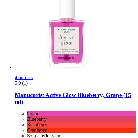
4 options
5.0 (1)
Manucurist
Active Glow Blueberry, Grape (15
ml)
Grape
Blueberry
Raspberry
Cranberry
Soin et effet vernis