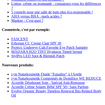
Lotion, crème ou pommade : connaissez-vous les différences
?
5 conseils pour une salle de bain plus éco-responsable !
AHA versus BHA : quels acides ?
Maskne - C'est quoi ?
Cosmeterie, c'est par exemple:
FASCENT
Erborian CC Creme Clair SPF 30
Project: Undereye Cult-Favorite Eye Patch Sampler
MÁDARA H2O TINT Hyaluron Tinted Serum
StylPro LED Spot & Blemish Patch
Nouveaux produits:
i+m Naturkosmetik Fluide "Equalize" à l'Argile
i+m Naturkosmetik Comprimés de Dentifrice WE REDUCE
Acorelle Déodorant Soin - Spécial Anti-Repousse
Acorelle Crème Solaire Bébé SPF 50+ Sans Parfum
Evolve Organic Beauty Timeless Renewal Bio-Retinol Body
Oil