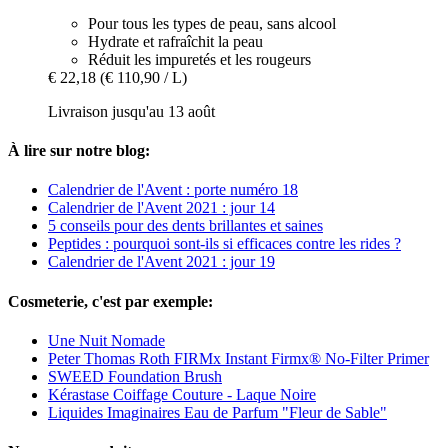
Pour tous les types de peau, sans alcool
Hydrate et rafraîchit la peau
Réduit les impuretés et les rougeurs
€ 22,18
(€ 110,90 / L)
Livraison jusqu'au 13 août
À lire sur notre blog:
Calendrier de l'Avent : porte numéro 18
Calendrier de l'Avent 2021 : jour 14
5 conseils pour des dents brillantes et saines
Peptides : pourquoi sont-ils si efficaces contre les rides ?
Calendrier de l'Avent 2021 : jour 19
Cosmeterie, c'est par exemple:
Une Nuit Nomade
Peter Thomas Roth FIRMx Instant Firmx® No-Filter Primer
SWEED Foundation Brush
Kérastase Coiffage Couture - Laque Noire
Liquides Imaginaires Eau de Parfum "Fleur de Sable"