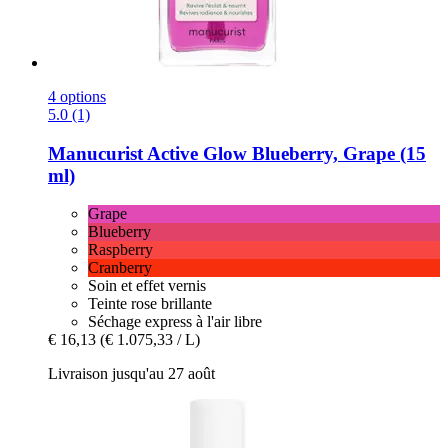
4 options
5.0 (1)
Manucurist
Active Glow Blueberry, Grape (15
ml)
Grape
Blueberry
Raspberry
Cranberry
Soin et effet vernis
Teinte rose brillante
Séchage express à l'air libre
€ 16,13
(€ 1.075,33 / L)
Livraison jusqu'au 27 août