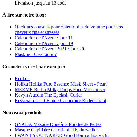
Livraison jusqu'au 13 août
À lire sur notre blog:
Quelques conseils pour obtenir plus de volume pour vos
cheveux fins et stressés
Calendrier de l'Avent : jour 11
Calendrier de l'Avent : jour 19
Calendrier de l'Avent 2021 : jour 20
Maskne - C'est quoi ?
Cosmeterie, c'est par exemple:
Redken
Holika Holika Pure Essence Mask Sheet - Pearl
MERME Berlin Milky Drops Face Moisturiser
Kevyn Aucoin The Eyelash Curler
Resveratrol-Lift Fluide Cachemire Redensifiant
Nouveaux produits:
GYADA Masque Doré à la Poudre de Perles
Masque Capillaire Clarifiant "Hyalurvedic"
I WANT YOU NAKED Good Karma Body Oil