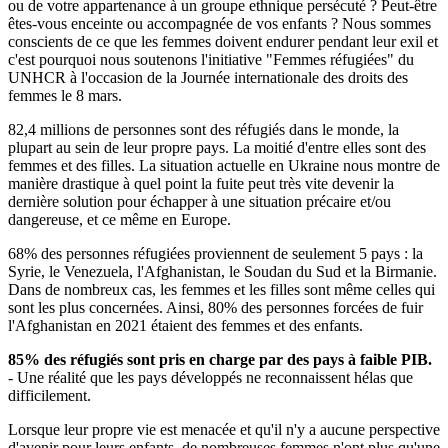
ou de votre appartenance à un groupe ethnique persécuté ? Peut-être
êtes-vous enceinte ou accompagnée de vos enfants ? Nous sommes
conscients de ce que les femmes doivent endurer pendant leur exil et
c'est pourquoi nous soutenons l'initiative "Femmes réfugiées" du
UNHCR à l'occasion de la Journée internationale des droits des
femmes le 8 mars.
82,4 millions de personnes sont des réfugiés dans le monde, la
plupart au sein de leur propre pays. La moitié d'entre elles sont des
femmes et des filles. La situation actuelle en Ukraine nous montre de
manière drastique à quel point la fuite peut très vite devenir la
dernière solution pour échapper à une situation précaire et/ou
dangereuse, et ce même en Europe.
68% des personnes réfugiées proviennent de seulement 5 pays : la
Syrie, le Venezuela, l'Afghanistan, le Soudan du Sud et la Birmanie.
Dans de nombreux cas, les femmes et les filles sont même celles qui
sont les plus concernées. Ainsi, 80% des personnes forcées de fuir
l'Afghanistan en 2021 étaient des femmes et des enfants.
85% des réfugiés sont pris en charge par des pays à faible PIB.
- Une réalité que les pays développés ne reconnaissent hélas que
difficilement.
Lorsque leur propre vie est menacée et qu'il n'y a aucune perspective
d'avenir pour leurs enfants, de nombreuses femmes n'ont plus qu'une