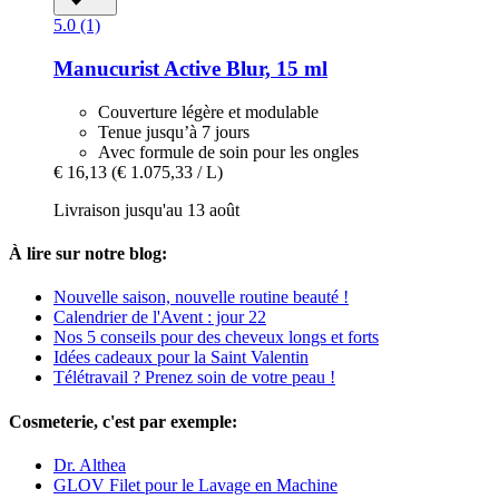
5.0 (1)
Manucurist
Active Blur, 15 ml
Couverture légère et modulable
Tenue jusqu’à 7 jours
Avec formule de soin pour les ongles
€ 16,13
(€ 1.075,33 / L)
Livraison jusqu'au 13 août
À lire sur notre blog:
Nouvelle saison, nouvelle routine beauté !
Calendrier de l'Avent : jour 22
Nos 5 conseils pour des cheveux longs et forts
Idées cadeaux pour la Saint Valentin
Télétravail ? Prenez soin de votre peau !
Cosmeterie, c'est par exemple:
Dr. Althea
GLOV Filet pour le Lavage en Machine