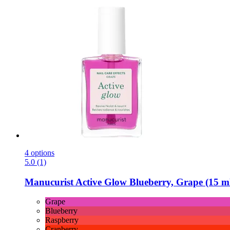
4 options
5.0 (1)
Manucurist
Active Glow Blueberry, Grape (15 m
Grape
Blueberry
Raspberry
Cranberry