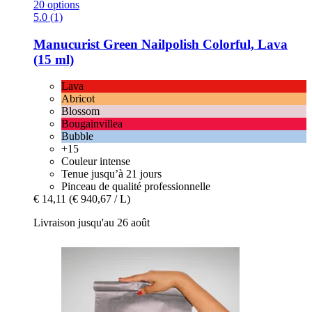
20 options
5.0 (1)
Manucurist
Green Nailpolish Colorful, Lava
(15 ml)
Lava
Abricot
Blossom
Bougainvillea
Bubble
+15
Couleur intense
Tenue jusqu’à 21 jours
Pinceau de qualité professionnelle
€ 14,11
(€ 940,67 / L)
Livraison jusqu'au 26 août