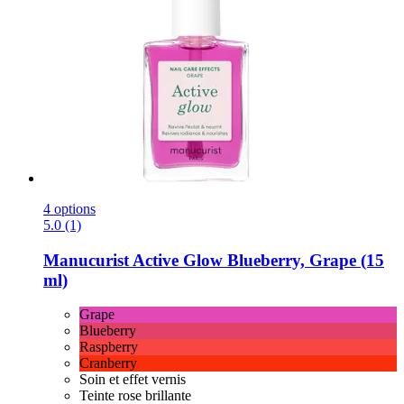
4 options
5.0 (1)
Manucurist
Active Glow Blueberry, Grape (15
ml)
Grape
Blueberry
Raspberry
Cranberry
Soin et effet vernis
Teinte rose brillante