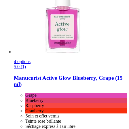
4 options
5.0 (1)
Manucurist
Active Glow Blueberry, Grape (15
ml)
Grape
Blueberry
Raspberry
Cranberry
Soin et effet vernis
Teinte rose brillante
Séchage express à l'air libre