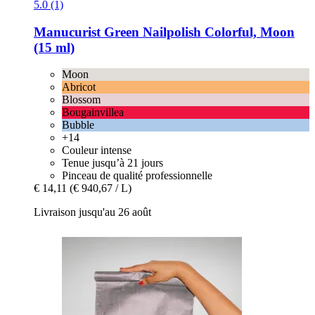
5.0 (1)
Manucurist
Green Nailpolish Colorful, Moon
(15 ml)
Moon
Abricot
Blossom
Bougainvillea
Bubble
+14
Couleur intense
Tenue jusqu’à 21 jours
Pinceau de qualité professionnelle
€ 14,11
(€ 940,67 / L)
Livraison jusqu'au 26 août