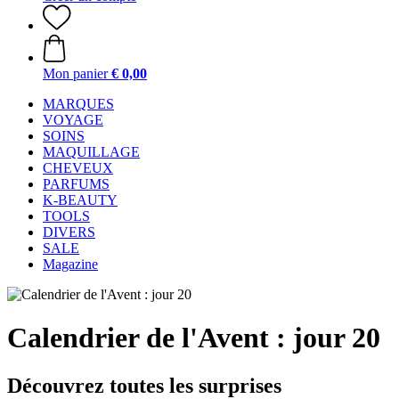
Mon panier
€ 0,00
MARQUES
VOYAGE
SOINS
MAQUILLAGE
CHEVEUX
PARFUMS
K-BEAUTY
TOOLS
DIVERS
SALE
Magazine
Calendrier de l'Avent : jour 20
Découvrez toutes les surprises