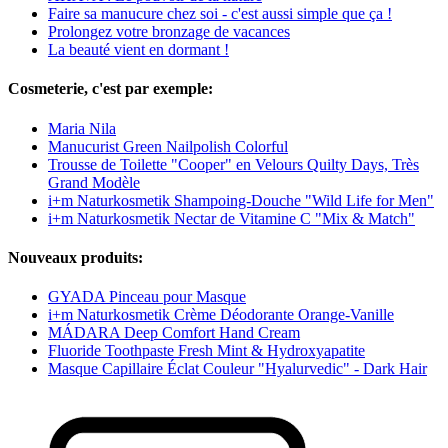
Faire sa manucure chez soi - c'est aussi simple que ça !
Prolongez votre bronzage de vacances
La beauté vient en dormant !
Cosmeterie, c'est par exemple:
Maria Nila
Manucurist Green Nailpolish Colorful
Trousse de Toilette "Cooper" en Velours Quilty Days, Très
Grand Modèle
i+m Naturkosmetik Shampoing-Douche "Wild Life for Men"
i+m Naturkosmetik Nectar de Vitamine C "Mix & Match"
Nouveaux produits:
GYADA Pinceau pour Masque
i+m Naturkosmetik Crème Déodorante Orange-Vanille
MÁDARA Deep Comfort Hand Cream
Fluoride Toothpaste Fresh Mint & Hydroxyapatite
Masque Capillaire Éclat Couleur "Hyalurvedic" - Dark Hair