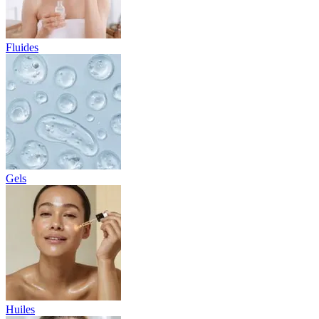
Fluides
Gels
Huiles