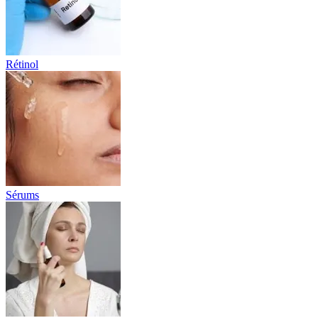
Rétinol
Sérums