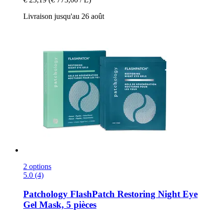
Livraison jusqu'au 26 août
2 options
5.0 (4)
Patchology
FlashPatch Restoring Night Eye
Gel Mask, 5 pièces