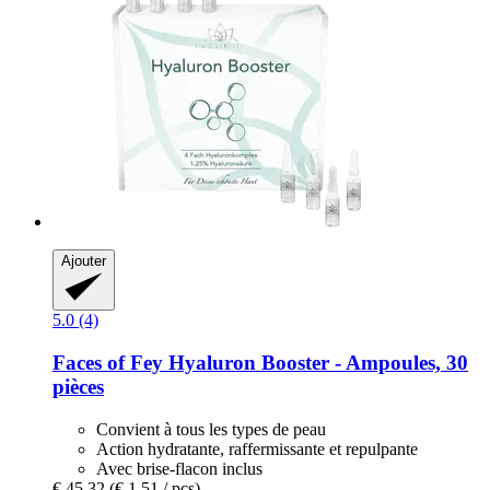
Ajouter
5.0 (4)
Faces of Fey
Hyaluron Booster -​ Ampoules, 30
pièces
Convient à tous les types de peau
Action hydratante, raffermissante et repulpante
Avec brise-flacon inclus
€ 45,32
(€ 1,51 / pcs)