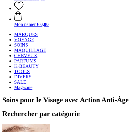
Mon panier
€ 0,00
MARQUES
VOYAGE
SOINS
MAQUILLAGE
CHEVEUX
PARFUMS
K-BEAUTY
TOOLS
DIVERS
SALE
Magazine
Soins pour le Visage avec Action Anti-Âge
Rechercher par catégorie