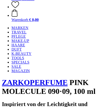
Warenkorb
€ 0,00
MARKEN
TRAVEL
PFLEGE
MAKE-UP
HAARE
DUFT
K-BEAUTY
TOOLS
SPECIALS
SALE
MAGAZIN
ZARKOPERFUME
PINK
MOLECULE 090·09, 100 ml
Inspiriert von der Leichtigkeit und