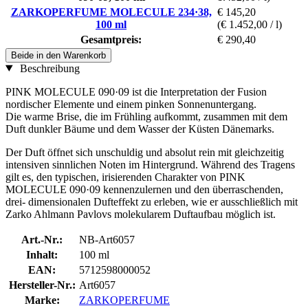
ZARKOPERFUME MOLECULE 234·38,
€ 145,20
100 ml
(€ 1.452,00 / l)
Gesamtpreis:
€ 290,40
Beide in den Warenkorb
Beschreibung
PINK MOLECULE 090·09 ist die Interpretation der Fusion
nordischer Elemente und einem pinken Sonnenuntergang.
Die warme Brise, die im Frühling aufkommt, zusammen mit dem
Duft dunkler Bäume und dem Wasser der Küsten Dänemarks.
Der Duft öffnet sich unschuldig und absolut rein mit gleichzeitig
intensiven sinnlichen Noten im Hintergrund. Während des Tragens
gilt es, den typischen, irisierenden Charakter von PINK
MOLECULE 090·09 kennenzulernen und den überraschenden,
drei- dimensionalen Dufteffekt zu erleben, wie er ausschließlich mit
Zarko Ahlmann Pavlovs molekularem Duftaufbau möglich ist.
Art.-Nr.:
NB-Art6057
Inhalt:
100 ml
EAN:
5712598000052
Hersteller-Nr.:
Art6057
Marke:
ZARKOPERFUME