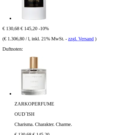
€ 130,68
€ 145,20
-10%
(
€ 1.306,80 / l
, inkl. 21% MwSt.
-
zzgl. Versand
)
Duftnoten:
ZARKOPERFUME
OUD´ISH
Charisma. Charakter. Charme.
€ 130,68
€ 145,20