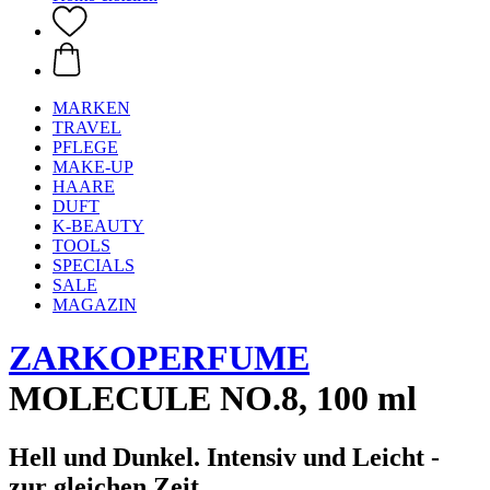
MARKEN
TRAVEL
PFLEGE
MAKE-UP
HAARE
DUFT
K-BEAUTY
TOOLS
SPECIALS
SALE
MAGAZIN
ZARKOPERFUME
MOLECULE NO.8, 100 ml
Hell und Dunkel. Intensiv und Leicht -
zur gleichen Zeit.