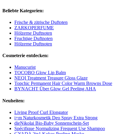
Beliebte Kategorien:
Frische & zitrische Duftoten
ZARKOPERFUME
Hölzerne Duftnoten
Fruchtige Duftnoten
Hölzerne Duftnoten
Cosmeterie entdecken:
Manucurist
TOCOBO Glow Lip Balm
NEQI Treatment Treasure Gloss Glaze
Topchic Permanent Hair Color Warm Browns Dose
BYNACHT Über Glow Gel Peeling AHA
Neuheiten:
Living Proof Curl Elongator
i+m Naturkosmetik Deo Spray Extra Strong
dieNikolai Bio-Baby Sonnenschein-Set
Spécifique Normalizing Frequent Use Shampoo
GYADA 2in1 Kokos Peeling-Maske