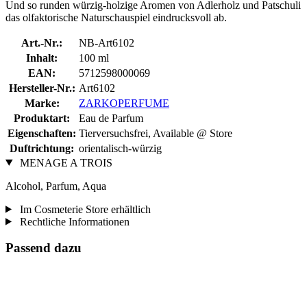
Und so runden würzig-holzige Aromen von Adlerholz und Patschuli
das olfaktorische Naturschauspiel eindrucksvoll ab.
Art.-Nr.:
NB-Art6102
Inhalt:
100 ml
EAN:
5712598000069
Hersteller-Nr.:
Art6102
Marke:
ZARKOPERFUME
Produktart:
Eau de Parfum
Eigenschaften:
Tierversuchsfrei, Available @ Store
Duftrichtung:
orientalisch-würzig
MENAGE A TROIS
Alcohol, Parfum, Aqua
Im Cosmeterie Store erhältlich
Rechtliche Informationen
Passend dazu