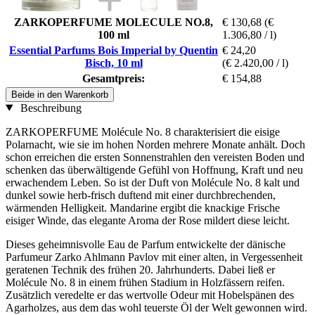
ZARKOPERFUME MOLECULE NO.8,
€ 130,68
(€
100 ml
1.306,80 / l)
Essential Parfums Bois Imperial by Quentin
€ 24,20
Bisch, 10 ml
(€ 2.420,00 / l)
Gesamtpreis:
€ 154,88
Beide in den Warenkorb
Beschreibung
ZARKOPERFUME Molécule No. 8 charakterisiert die eisige
Polarnacht, wie sie im hohen Norden mehrere Monate anhält. Doch
schon erreichen die ersten Sonnenstrahlen den vereisten Boden und
schenken das überwältigende Gefühl von Hoffnung, Kraft und neu
erwachendem Leben. So ist der Duft von Molécule No. 8 kalt und
dunkel sowie herb-frisch duftend mit einer durchbrechenden,
wärmenden Helligkeit. Mandarine ergibt die knackige Frische
eisiger Winde, das elegante Aroma der Rose mildert diese leicht.
Dieses geheimnisvolle Eau de Parfum entwickelte der dänische
Parfumeur Zarko Ahlmann Pavlov mit einer alten, in Vergessenheit
geratenen Technik des frühen 20. Jahrhunderts. Dabei ließ er
Molécule No. 8 in einem frühen Stadium in Holzfässern reifen.
Zusätzlich veredelte er das wertvolle Odeur mit Hobelspänen des
Agarholzes, aus dem das wohl teuerste Öl der Welt gewonnen wird.